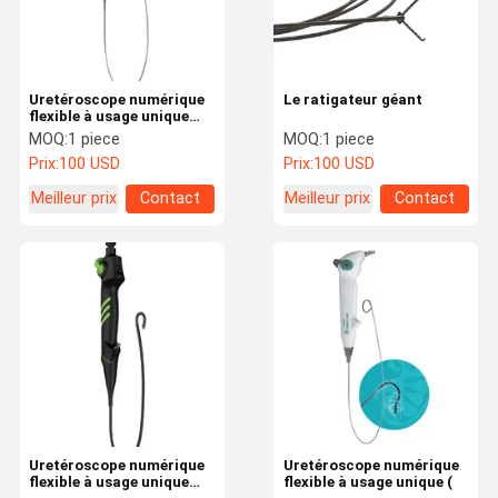
Uretéroscope numérique
Le ratigateur géant
flexible à usage unique
(7,4 Fr)
MOQ:
1 piece
MOQ:
1 piece
Prix:
100 USD
Prix:
100 USD
Meilleur prix
Contact
Meilleur prix
Contact
À La Maison
Produits
Vidéos
À Propos De
Nous
Uretéroscope numérique
Uretéroscope numérique
flexible à usage unique
flexible à usage unique (