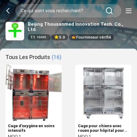
Beijing Thousanmed Innovation Tech. Co.,
Ltd.
11
5.0
Fournisseur vérifié
YEARS
Tous Les Produits
(16)
Cage d'oxygène en soins
Cage pour chiens avec
intensifs
roues pour hôpital pour
animaux de compagnie
MOQ:
1
MOQ:
1