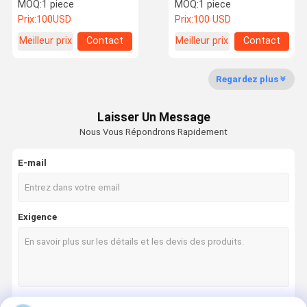
(6,6 Fr)
MOQ:
1 piece
MOQ:
1 piece
Prix:
100USD
Prix:
100 USD
Meilleur prix
Contact
Meilleur prix
Contact
Visite De
Contrôle De
Nouvelles
Les Affaires
L'usine
La Qualité
Regardez plus
Laisser Un Message
Nous Vous Répondrons Rapidement
Demandez
Un Devis
E-mail
Endoscope vétérinaire
Exigence
Système d' endoscopie
Accessoires d'Endoscope
Produits de consommation vétérinaires
machine vétérinaire de thérapie de laser