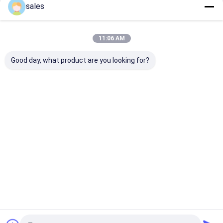
sales
Continuer
Prix du forfait
11:06 AM
Cages et tables d'opération
Nos Catégories
Good day, what product are you looking for?
Endoscope
Système d'
Accessoires
Produits d
vétérinaire
endoscopie
d'Endoscope
consomma
n vétérinai
Aperçu
Au sujet de nous
Contactez-nous
Plan du site
Politique de confidentialité
Qualité
Endoscope vétérinaire
Usine De Chine.Copyright © 2025