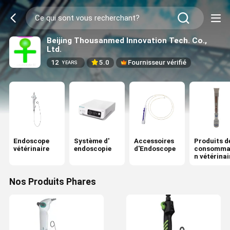
Beijing Thousanmed Innovation Tech. Co.,
Ltd.
12
5.0
Fournisseur vérifié
YEARS
Endoscope
Système d'
Accessoires
Produits d
vétérinaire
endoscopie
d'Endoscope
consomma
n vétérinai
Nos Produits Phares