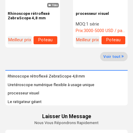
Rhinoscope rétroflexé
processeur visuel
ZebraScope 4,8 mm
MOQ:
1 série
Prix:
3000-5000 USD / package
Meilleur prix
Poteau
Meilleur prix
Poteau
carré
carré
Voir tout
Rhinoscope rétroflexé ZebraScope 4,8 mm
Uretéroscope numérique flexible à usage unique
processeur visuel
Le ratigateur géant
Uretéroscope numérique flexible à usage unique (7.5F)
Laisser Un Message
Uretéroscope numérique flexible à usage unique (6,6 Fr)
Nous Vous Répondrons Rapidement
Uretéroscope numérique flexible à usage unique (