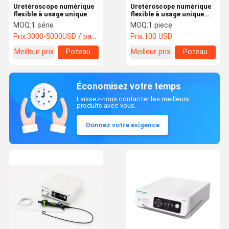
Uretéroscope numérique
Uretéroscope numérique
flexible à usage unique
flexible à usage unique
(7.5F)
MOQ:
1 série
MOQ:
1 piece
Prix:
3000-5000USD / package
Prix:
100 USD
Meilleur prix
Poteau
Meilleur prix
Poteau
carré
carré
Économisez votre temps
Laissez-nous contacter les meilleurs
produits avec vous.
Donnez votre exigence