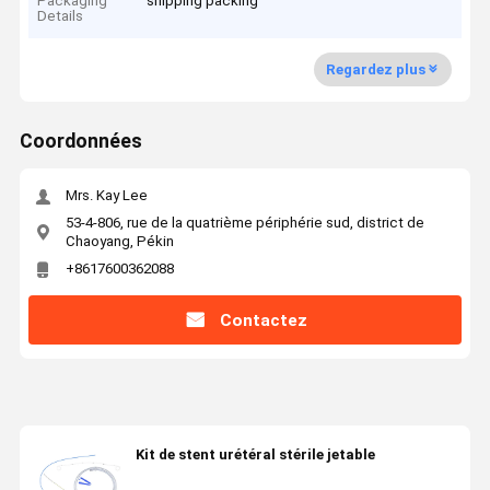
Packaging
shipping packing
Details
Regardez plus
Coordonnées
Mrs. Kay Lee
53-4-806, rue de la quatrième périphérie sud, district de
Chaoyang, Pékin
+8617600362088
Contactez
Kit de stent urétéral stérile jetable